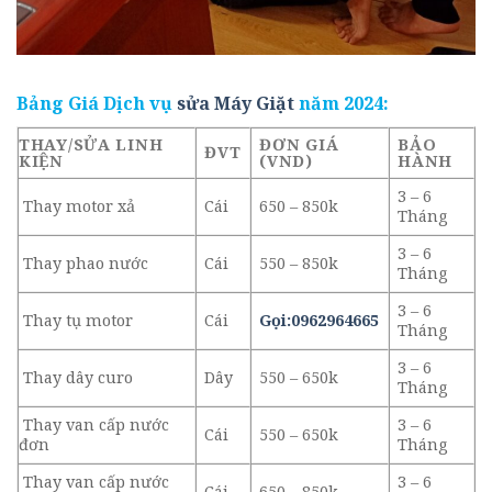
Bảng Giá Dịch vụ
sửa Máy Giặt
năm 2024:
THAY/SỬA LINH
ĐƠN GIÁ
BẢO
ĐVT
KIỆN
(VND)
HÀNH
3 – 6
Thay motor xả
Cái
650 – 850k
Tháng
3 – 6
Thay phao nước
Cái
550 – 850k
Tháng
3 – 6
Thay tụ motor
Cái
Gọi:0962964665
Tháng
3 – 6
Thay dây curo
Dây
550 – 650k
Tháng
Thay van cấp nước
3 – 6
Cái
550 – 650k
đơn
Tháng
Thay van cấp nước
3 – 6
Cái
650 – 850k