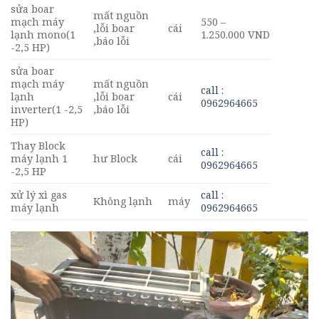
sửa boar
mất nguồn
mạch máy
550 –
,lỗi boar
cái
lạnh mono(1
1.250.000 VND
,báo lỗi
-2,5 HP)
sửa boar
mạch máy
mất nguồn
call :
lạnh
,lỗi boar
cái
0962964665
inverter(1 -2,5
,báo lỗi
HP)
Thay Block
call :
máy lạnh 1
hư Block
cái
0962964665
-2,5 HP
xử lý xì gas
call :
Không lạnh
máy
máy lạnh
0962964665