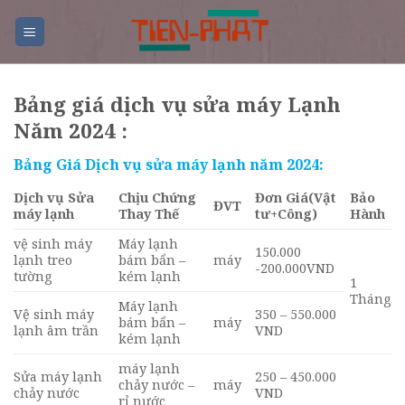
Skip
to
content
Bảng giá dịch vụ sửa máy Lạnh
Năm 2024 :
Bảng Giá Dịch vụ
sửa máy lạnh
năm 2024:
Dịch vụ Sửa
Chịu Chứng
Đơn Giá
(Vật
Bảo
ĐVT
máy lạnh
Thay Thế
tư+Công)
Hành
vệ sinh máy
Máy lạnh
150.000
lạnh treo
bám bẩn –
máy
-200.000VND
tường
kém lạnh
1
Tháng
Máy lạnh
Vệ sinh máy
350 – 550.000
bám bẩn –
máy
lạnh âm trần
VND
kém lạnh
máy lạnh
Sửa máy lạnh
250 – 450.000
chảy nước –
máy
chảy nước
VND
rỉ nước