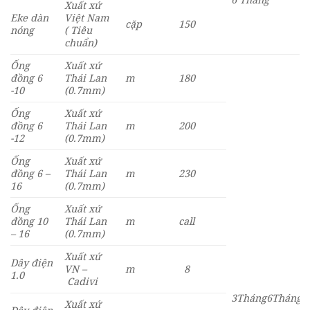
Xuất xứ
Eke dàn
Việt Nam
cặp
150
nóng
( Tiêu
chuẩn)
Ống
Xuất xứ
đồng 6
Thái Lan
m
180
-10
(0.7mm)
Ống
Xuất xứ
đồng 6
Thái Lan
m
200
-12
(0.7mm)
Ống
Xuất xứ
đồng 6 –
Thái Lan
m
230
16
(0.7mm)
Ống
Xuất xứ
đồng 10
Thái Lan
m
call
– 16
(0.7mm)
Xuất xứ
Dây điện
VN –
m
8
1.0
Cadivi
3Tháng
6Tháng
Xuất xứ