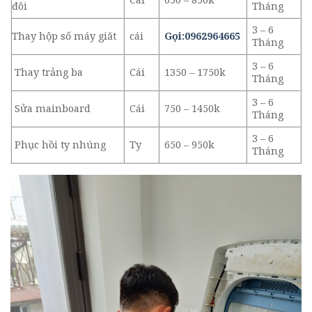
đôi
Tháng
3 – 6
Thay hộp số máy giăt
cái
Gọi:0962964665
Tháng
3 – 6
Thay trảng ba
Cái
1350 – 1750k
Tháng
3 – 6
Sửa mainboard
Cái
750 – 1450k
Tháng
3 – 6
Phục hồi ty nhúng
Ty
650 – 950k
Tháng