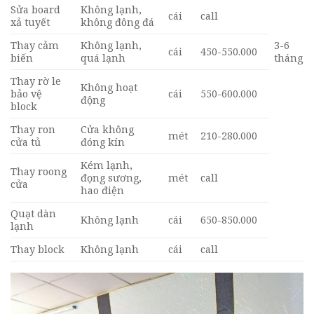
Sửa board
Không lạnh,
cái
call
xả tuyết
không đông đá
Thay cảm
Không lạnh,
3-6
cái
450-550.000
biến
quá lạnh
tháng
Thay rờ le
Không hoạt
bảo vệ
cái
550-600.000
động
block
Thay ron
Cửa không
mét
210-280.000
cửa tủ
đóng kín
Kém lạnh,
Thay roong
đọng sương,
mét
call
cửa
hao điện
Quạt dàn
Không lạnh
cái
650-850.000
lạnh
Thay block
Không lạnh
cái
call