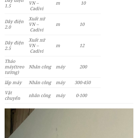
Dây điện
VN –
m
10
1.5
Cadivi
Xuất xứ
Dây điện
VN –
m
10
2.0
Cadivi
Xuất xứ
Dây điện
VN –
m
12
2.5
Cadivi
Tháo
máy(treo
Nhân công
máy
200
tường)
lắp máy
Nhân công
máy
300-450
Vật
nhân công
máy
0-100
chuyển