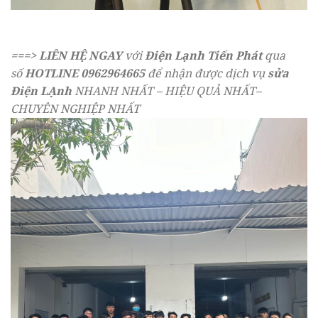
===>
LIÊN HỆ NGAY
với
Điện Lạnh Tiến Phát
qua
số
HOTLINE
0962964665
để nhận được dịch vụ
sửa
Điện LẠnh
NHANH NHẤT – HIỆU QUẢ NHẤT–
CHUYÊN NGHIỆP NHẤT