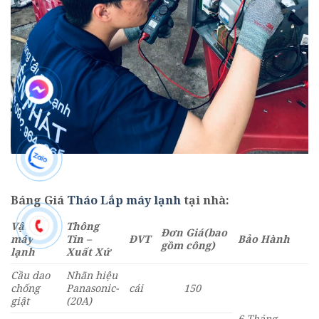
Báng Giá
Tháo Lắp máy lạnh
tại
nhà:
Vật tư
Thông
Đơn Giá
(bao
máy
Tin –
ĐVT
Bảo Hành
gồm công)
lạnh
Xuất Xứ
Cầu dao
Nhãn hiệu
chống
Panasonic-
cái
150
giật
(20A)
6 Tháng