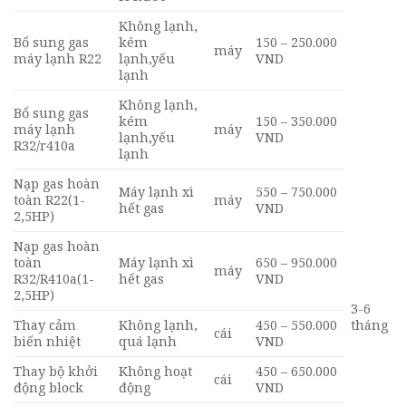
Không lạnh,
Bổ sung gas
kém
150 – 250.000
máy
máy lạnh R22
lạnh,yếu
VND
lạnh
Không lạnh,
Bổ sung gas
kém
150 – 350.000
máy lạnh
máy
lạnh,yếu
VND
R32/r410a
lạnh
Nạp gas hoàn
Máy lạnh xì
550 – 750.000
toàn R22(1-
máy
hết gas
VND
2,5HP)
Nạp gas hoàn
toàn
Máy lạnh xì
650 – 950.000
máy
R32/R410a(1-
hết gas
VND
2,5HP)
3-6
Thay cảm
Không lạnh,
450 – 550.000
tháng
cái
biến nhiệt
quá lạnh
VND
Thay bộ khởi
Không hoạt
450 – 650.000
cái
động block
động
VND