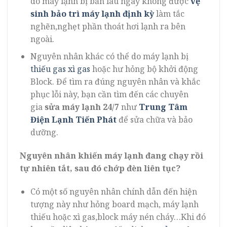
do máy lạnh bị bẩn lâu ngày không được
vệ
sinh bảo trì máy lạnh định kỳ
làm tắc
nghẽn,nghẹt phần thoát hơi lạnh ra bên
ngoài.
Nguyên nhân khác có thể do máy lạnh bị
thiếu gas xì gas
hoặc hư hỏng bộ khởi động
Block. Để tìm ra đúng nguyên nhân và khắc
phục lỗi này, bạn cần tìm đến các chuyên
gia
sửa máy lạnh 24/7
như
Trung Tâm
Điện Lạnh Tiến Phát
để sửa chữa và bảo
dưỡng.
Nguyên nhân khiến máy lạnh đang chạy rồi
tự nhiên tắt, sau đó chớp đèn liên tục?
Có một số nguyên nhân chính dẫn đến hiện
tượng này như hỏng board mạch, máy lạnh
thiếu hoặc xì gas,block máy nén cháy…Khi đó