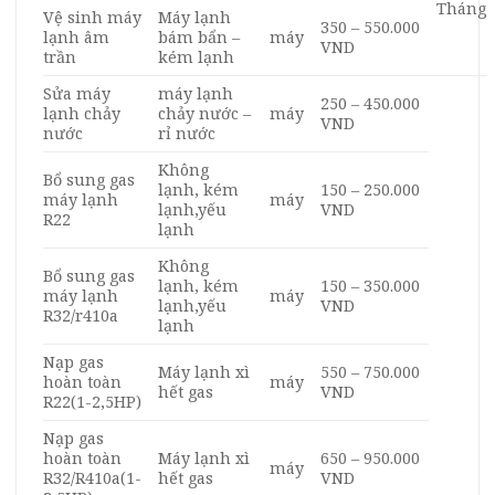
Tháng
Vệ sinh máy
Máy lạnh
350 – 550.000
lạnh âm
bám bẩn –
máy
VND
trần
kém lạnh
Sửa máy
máy lạnh
250 – 450.000
lạnh chảy
chảy nước –
máy
VND
nước
rỉ nước
Không
Bổ sung gas
lạnh, kém
150 – 250.000
máy lạnh
máy
lạnh,yếu
VND
R22
lạnh
Không
Bổ sung gas
lạnh, kém
150 – 350.000
máy lạnh
máy
lạnh,yếu
VND
R32/r410a
lạnh
Nạp gas
Máy lạnh xì
550 – 750.000
hoàn toàn
máy
hết gas
VND
R22(1-2,5HP)
Nạp gas
hoàn toàn
Máy lạnh xì
650 – 950.000
máy
R32/R410a(1-
hết gas
VND