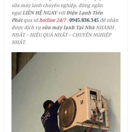
sửa máy lạnh chuyên nghiệp, đừng ngần
ngại
LIÊN HỆ NGAY
với
Điện Lạnh Tiến
Phát
qua số
hotline 24/7
:
0945.836.345
để nhận
được dịch vụ
sửa máy lạnh Tại Nhà
NHANH
NHẤT – HIỆU QUẢ NHẤT – CHUYÊN NGHIỆP
NHẤT.