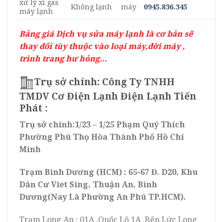
xử lý xì gas
Không lạnh
máy
0945.836.345
máy lạnh
Bảng giá Dịch vụ sửa máy lạnh là cơ bản sẽ
thay đổi tùy thuộc vào loại máy,đời máy ,
trình trang hư hỏng…
Trụ sở chính: Công Ty TNHH
TMDV Cơ Điện Lạnh Điện Lạnh Tiến
Phát :
Trụ sở chính:1/23 – 1/25 Phạm Quý Thích
Phường Phú Thọ Hòa Thành Phố Hồ Chí
Minh
Trạm Bình Dương (HCM) : 65-67 Đ. D20, Khu
Dân Cư Viet Sing, Thuận An, Bình
Dương(Nay Là Phường An Phú TP.HCM).
Trạm Long An : 01A ,Quốc Lộ 1A ,Bến Lức Long