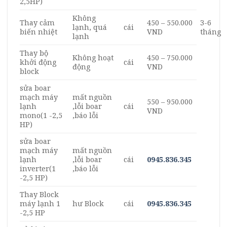
2,5HP)
Không
Thay cảm
450 – 550.000
3-6
lạnh, quá
cái
biến nhiệt
VND
tháng
lạnh
Thay bộ
Không hoạt
450 – 750.000
khởi động
cái
động
VND
block
sửa boar
mạch máy
mất nguồn
550 – 950.000
lạnh
,lỗi boar
cái
VND
mono(1 -2,5
,báo lỗi
HP)
sửa boar
mạch máy
mất nguồn
lạnh
,lỗi boar
cái
0945.836.345
inverter(1
,báo lỗi
-2,5 HP)
Thay Block
máy lạnh 1
hư Block
cái
0945.836.345
-2,5 HP