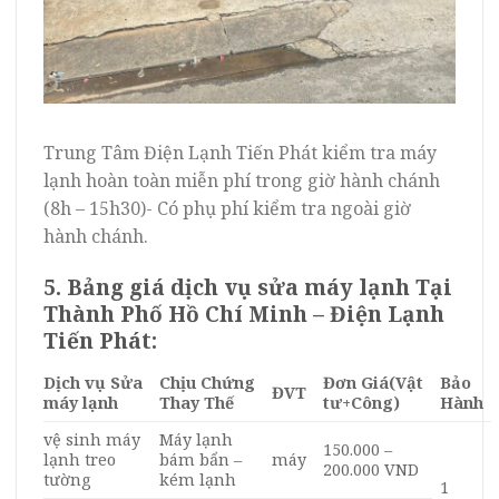
Trung Tâm Điện Lạnh Tiến Phát kiểm tra máy
lạnh hoàn toàn miễn phí trong giờ hành chánh
(8h – 15h30)- Có phụ phí kiểm tra ngoài giờ
hành chánh.
5. Bảng giá dịch vụ sửa máy lạnh Tại
Thành Phố Hồ Chí Minh –
Điện Lạnh
Tiến Phát:
Dịch vụ Sửa
Chịu Chứng
Đơn Giá
(Vật
Bảo
ĐVT
máy lạnh
Thay Thế
tư+Công)
Hành
vệ sinh máy
Máy lạnh
150.000 –
lạnh treo
bám bẩn –
máy
200.000 VND
tường
kém lạnh
1