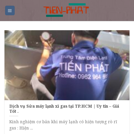
Skip
to
content
Dịch vụ Sửa máy lạnh xì gas tại TP.HCM | Uy tín – Giá
Tốt .
Kinh nghiệm cơ bản khi máy lạnh có hiện tượng rò rĩ
gas : Hiện ...