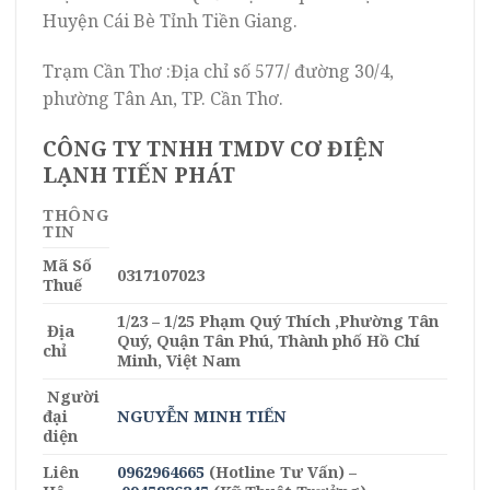
Huyện Cái Bè Tỉnh Tiền Giang.
Trạm Cần Thơ :Địa chỉ số 577/ đường 30/4,
phường Tân An, TP. Cần Thơ.
CÔNG TY TNHH TMDV CƠ ĐIỆN
LẠNH TIẾN PHÁT
THÔNG
TIN
Mã Số
0317107023
Thuế
1/23 – 1/25 Phạm Quý Thích ,Phường Tân
Địa
Quý, Quận Tân Phú, Thành phố Hồ Chí
chỉ
Minh, Việt Nam
Người
đại
NGUYỄN MINH TIẾN
diện
Liên
0962964665
(Hotline Tư Vấn) –