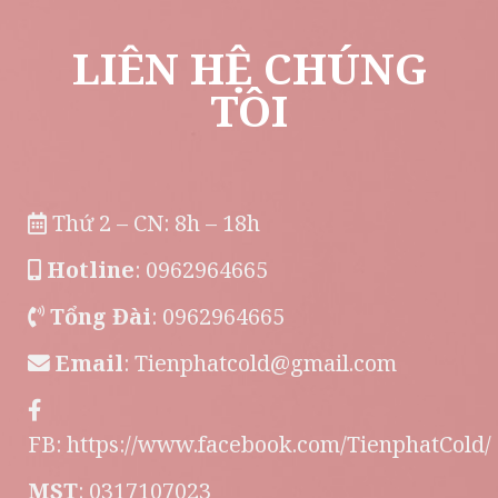
LIÊN HỆ CHÚNG
TÔI
Thứ 2 – CN: 8h – 18h
Hotline
: 0962964665
Tổng Đài
: 0962964665
Email
:
Tienphatcold@gmail.com
FB:
https://www.facebook.com/TienphatCold/
MST
: 0317107023