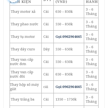
LINH KIỆN
(VND)
HÀNH
3 – 6
Thay motor xả
Cái
650 – 850k
Tháng
3 – 6
Thay phao nước
Cái
550 – 850k
Tháng
3 – 6
Thay tụ motor
Cái
Gọi:0962964665
Tháng
3 – 6
Thay dây curo
Dây
550 – 650k
Tháng
Thay van cấp
3 – 6
Cái
550 – 650k
nước đơn
Tháng
Thay van cấp
3 – 6
Cái
650 – 850k
nước đôi
Tháng
Thay hộp số máy
3 – 6
cái
Gọi:0962964665
giăt
Tháng
3 – 6
Thay trảng ba
Cái
1350 – 1750k
Tháng