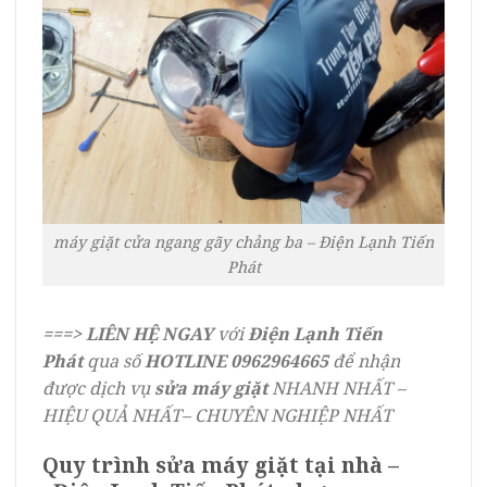
máy giặt cửa ngang gãy chảng ba – Điện Lạnh Tiến
Phát
===>
LIÊN HỆ NGAY
với
Điện Lạnh Tiến
Phát
qua số
HOTLINE
0962964665
để nhận
được dịch vụ
sửa máy giặt
NHANH NHẤT –
HIỆU QUẢ NHẤT– CHUYÊN NGHIỆP NHẤT
Quy trình sửa máy giặt tại nhà –