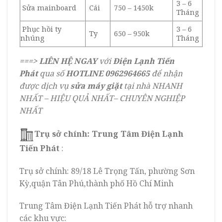
3 – 6
Sửa mainboard
Cái
750 – 1450k
Tháng
Phục hồi ty
3 – 6
Ty
650 – 950k
nhúng
Tháng
===>
LIÊN HỆ NGAY
với
Điện Lạnh Tiến
Phát
qua số
HOTLINE
0962964665
để nhận
được dịch vụ
sửa máy giặt
tại nhà NHANH
NHẤT – HIỆU QUẢ NHẤT– CHUYÊN NGHIỆP
NHẤT
Trụ sở chính:
Trung Tâm Điện Lạnh
Tiến Phát
:
Trụ sở chính: 89/18 Lê Trọng Tấn, phường Sơn
Kỳ,quận Tân Phú,thành phố Hồ Chí Minh
Trung Tâm Điện Lạnh Tiến Phát hỗ trợ nhanh
các khu vực: