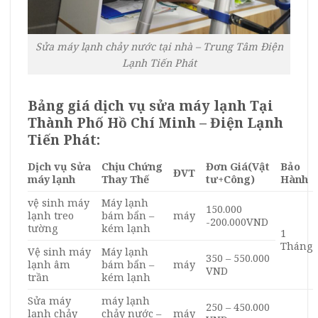
Sửa máy lạnh chảy nước tại nhà – Trung Tâm Điện
Lạnh Tiến Phát
Bảng giá dịch vụ sửa máy lạnh Tại
Thành Phố Hồ Chí Minh –
Điện Lạnh
Tiến Phát:
Dịch vụ Sửa
Chịu Chứng
Đơn Giá
(Vật
Bảo
ĐVT
máy lạnh
Thay Thế
tư+Công)
Hành
vệ sinh máy
Máy lạnh
150.000
lạnh treo
bám bẩn –
máy
-200.000VND
tường
kém lạnh
1
Tháng
Vệ sinh máy
Máy lạnh
350 – 550.000
lạnh âm
bám bẩn –
máy
VND
trần
kém lạnh
Sửa máy
máy lạnh
250 – 450.000
lạnh chảy
chảy nước –
máy