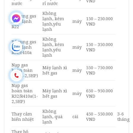
VND
nước
rỉ nước
Không
Bổ sung gas
lạnh, kém
150 – 250.000
máy lạnh
máy
lạnh,yếu
VND
R22
lạnh
Không
Bổ sung gas
lạnh, kém
150 – 350.000
máy lạnh
máy
lạnh,yếu
VND
R32/r410a
lạnh
Nạp gas
Máy lạnh xì
550 – 750.000
hoàn toàn
máy
hết gas
VND
R22(1-2,5HP)
Nạp gas
hoàn toàn
Máy lạnh xì
650 – 950.000
máy
R32/R410a(1-
hết gas
VND
2,5HP)
Không
Thay cảm
450 – 550.000
3-6
lạnh, quá
cái
biến nhiệt
VND
tháng
lạnh
Thay bộ