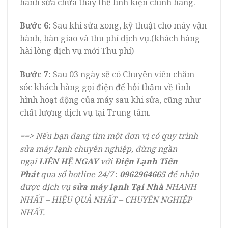
hành sửa chữa thay thế linh kiện chính hãng.
Bước 6:
Sau khi sửa xong, kỹ thuật cho máy vận
hành, bàn giao và thu phí dịch vụ.(khách hàng
hài lòng dịch vụ mới Thu phí)
Bước 7:
Sau 03 ngày sẽ có Chuyên viên chăm
sóc khách hàng gọi điện để hỏi thăm về tình
hình hoạt động của máy sau khi sửa, cũng như
chất lượng dịch vụ tại Trung tâm.
==>
Nếu bạn đang tìm một đơn vị có quy trình
sửa máy lạnh chuyên nghiệp, đừng ngần
ngại
LIÊN HỆ NGAY
với
Điện Lạnh Tiến
Phát
qua số
hotline 24/7
:
0962964665
để nhận
được dịch vụ
sửa máy lạnh Tại Nhà
NHANH
NHẤT – HIỆU QUẢ NHẤT – CHUYÊN NGHIỆP
NHẤT.