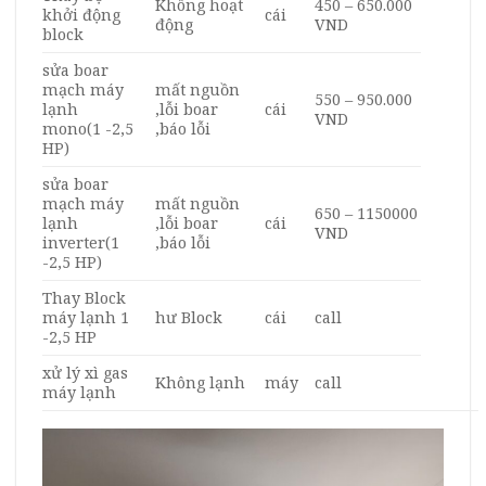
Không hoạt
450 – 650.000
khởi động
cái
động
VND
block
sửa boar
mạch máy
mất nguồn
550 – 950.000
lạnh
,lỗi boar
cái
VND
mono(1 -2,5
,báo lỗi
HP)
sửa boar
mạch máy
mất nguồn
650 – 1150000
lạnh
,lỗi boar
cái
VND
inverter(1
,báo lỗi
-2,5 HP)
Thay Block
máy lạnh 1
hư Block
cái
call
-2,5 HP
xử lý xì gas
Không lạnh
máy
call
máy lạnh