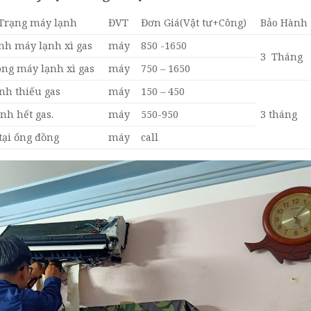
Trạng máy lạnh
ĐVT
Đơn Giá(Vật tư+Công)
Bảo Hành
nh máy lạnh xì gas
máy
850 -1650
3 Tháng
ng máy lạnh xì gas
máy
750 – 1650
nh thiếu gas
máy
150 – 450
nh hết gas.
máy
550-950
3 tháng
 tại ống đồng
máy
call