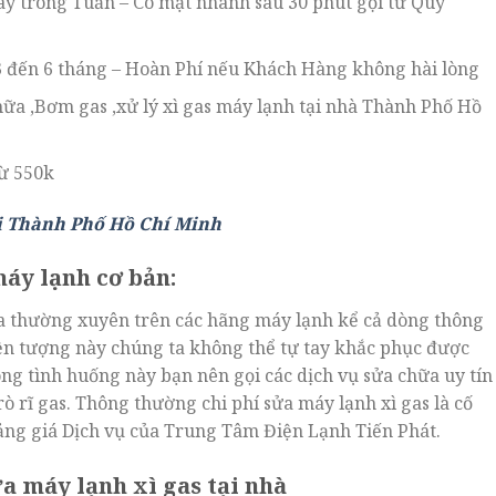
gày trong Tuần – Có mặt nhanh sau 30 phút gọi từ Quý
 3 đến 6 tháng – Hoàn Phí nếu Khách Hàng không hài lòng
chữa ,Bơm gas ,xử lý xì gas máy lạnh tại nhà Thành Phố Hồ
từ 550k
i Thành Phố Hồ Chí Minh
áy lạnh cơ bản:
ra thường xuyên trên các hãng máy lạnh kể cả dòng thông
ện tượng này chúng ta không thể tự tay khắc phục được
g tình huống này bạn nên gọi các dịch vụ sửa chữa uy tín
 rò rĩ gas. Thông thường chi phí sửa máy lạnh xì gas là cố
ng giá Dịch vụ của Trung Tâm Điện Lạnh Tiến Phát.
ửa máy lạnh xì gas tại nhà