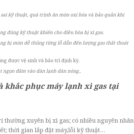
sai kỹ thuật, quá trình ăn mòn oxi hóa và bảo quản khi
g đúng kỹ thuật khiến cho điều hòa bị xì gas.
ụng bị mòn dễ thủng từng lỗ dẫn đến lượng gas thất thoát
ng được vệ sinh và bảo trì định kỳ.
ật ngọn đâm vào dàn lạnh dàn nóng..
à khắc phục máy lạnh xì gas tại
 trí thường xuyên bị xì gas; có nhiều nguyên nhân
iết; thời gian lắp đặt máy,lỗi kỹ thuật…