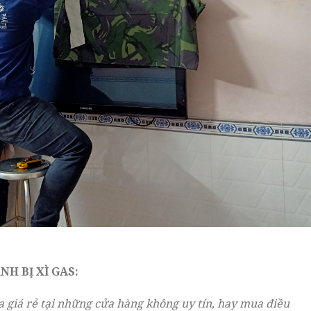
H BỊ XÌ GAS:
 giá rẻ tại những cửa hàng không uy tín, hay mua điều