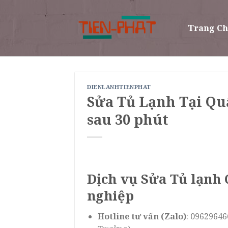
Skip
to
Trang C
content
DIENLANHTIENPHAT
Sửa Tủ Lạnh Tại Q
sau 30 phút
Dịch vụ Sửa Tủ lạnh
nghiệp
Hotline tư vấn (Zalo)
: 09629646