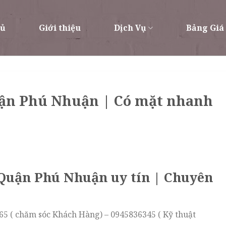
hủ
Giới thiệu
Dịch Vụ
Bảng Giá
uận Phú Nhuận | Có mặt nhanh
 Quận Phú Nhuận uy tín | Chuyên
65 ( chăm sóc Khách Hàng) – 0945836345 ( Kỹ thuật