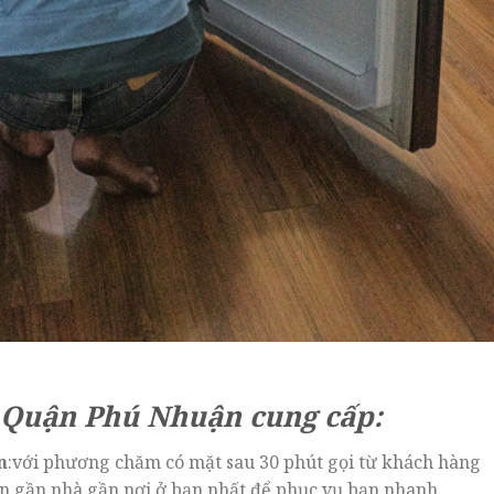
 Quận Phú Nhuận cung cấp:
n
:với phương chăm có mặt sau 30 phút gọi từ khách hàng
iên gần nhà,gần nơi ở bạn nhất để phục vụ bạn nhanh