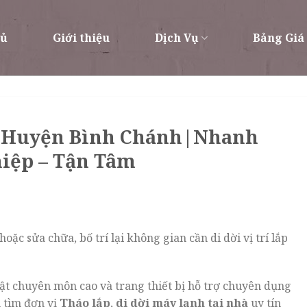
hủ
Giới thiệu
Dịch Vụ
Bảng Giá
h Huyện Bình Chánh|Nhanh
iệp – Tận Tâm
c sửa chữa, bố trí lại không gian cần di dời vị trí lắp
ật chuyên môn cao và trang thiết bị hỗ trợ chuyên dụng
 tìm đơn vị
Tháo lắp
,
di dời máy lạnh tại nhà
uy tín