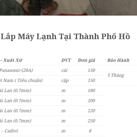
o Lắp Máy Lạnh Tại Thành Phố Hồ
 – Xuất Xứ
ĐVT
Đơn giá
Bảo Hành
Panasonic-(20A)
cái
150
3
Tháng
ệt Nam ( Tiêu chuẩn)
cặp
150
ái Lan (0.7mm)
m
180
ái Lan (0.7mm)
m
200
ái Lan (0.7mm)
m
220
ái Lan (0.7mm)
m
250
 – Cadivi
m
8